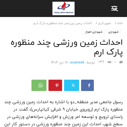
خانه
شهرداری
احداث زمین ورزشی چند منظوره پارک ارم
شهرداری
شهرداری اهواز
احداث زمین ورزشی چند منظوره
پارک ارم
249
0
توسط
asanweb
-
17 دی 1403
رسول جامعی مدیر منطقه_دو با اشاره به احداث زمین ورزشی چند
منظوره پارک ارم (روبروی خیابان ۹ شرقی کیانپارس)، گفت: در
راستای ترویج و توسعه امر ورزش و افزایش سرانه‌های ورزشی در
سطح شهر، احداث این زمین چند منظوره ورزشی در دستور کار این