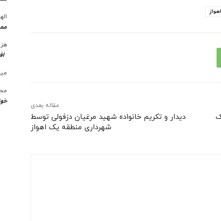
هواز
الها
ممن
هزی
اف
میل
محس
خوز
مقاله بعدی
ک
دیدار و تکریم خانواده شهید مرغیان دزفولی توسط
شهرداری منطقه یک اهواز