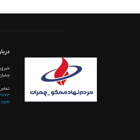
دربار
خبری،
چمران
تماس 
۳۷۶۳
.com