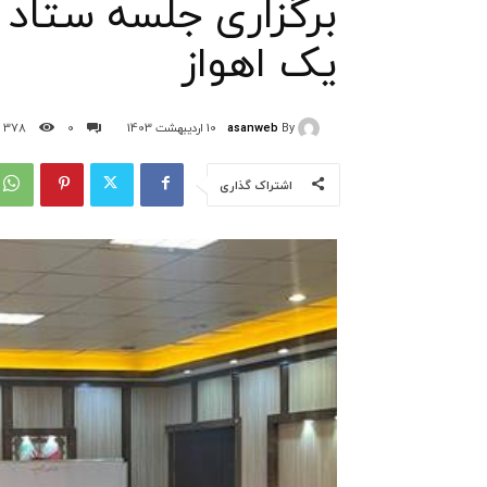
برگزاری جلسه ستاد 
یک اهواز
asanweb
By
10 اردیبهشت 1403
0
378
اشتراک گذاری