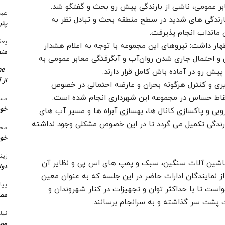
ابر عمومی، ناشی از بارندگی پیش رو بحث و گفتگو شد.
عبد
ندگی های شدید در سطح منطقه بحث و تبادل نظر به
پتر
 مانداب انجام پذیرفت.
یعق
ار داشت: نیروهای این مجموعه با توجه به اعلام هشدار
منط
و احتمال جاری شدن روان‌آب و آبگرفتگی معابر عمومی به
me
یش رو در آماده باش کامل قرار دارند.
از 
گیری و کنترل هرگونه بحران و عارضه احتمالی در خصوص
نقاط حساس در مجموعه این شهرداری انجام شده است.
مسع
خو
وبی و پاکسازی کانال ها، بهسازی آبراه ها و مسیر آب های
ندگی تکمیل می گردد تا در این خصوص مشکلی وجود نداشته
محس
خود
زین
ماشین آلات سنگین، سبک و پمپ های اس پی و نظایر آن
دول
 از نمایندگان ادارات حاضر در این جلسه که به عنوان معین
پیا
ست تا با حداکثر توان و تجهیزات در کنار شهروندان و
ممن
ت پشت سر گذاشته و به سرانجام برسانند.
نیل
ممن