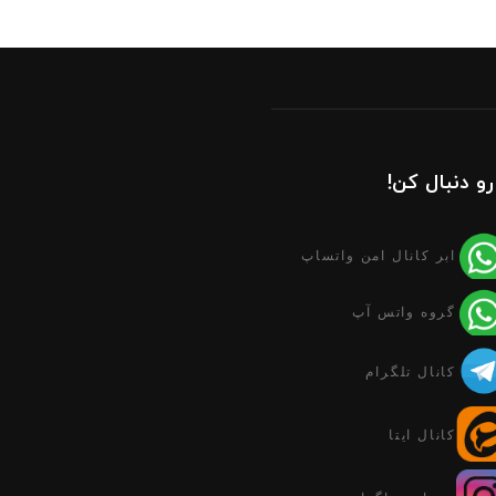
رو دنبال کن!
ابر کانال امن واتساپ
گروه واتس آپ
کانال تلگرام
کانال ایتا