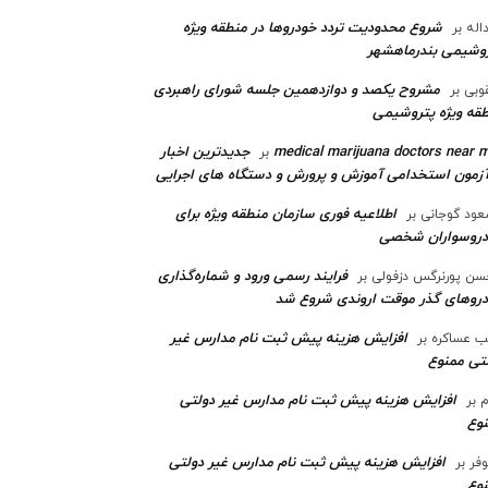
شروع محدودیت تردد خودروها در منطقه ویژه
اله
بر
وشیمی بندرماهشهر
مشروح یکصد و دوازدهمین جلسه شورای راهبردی
وبی
بر
قه ویژه پتروشیمی‌
medical marijuana doctors near 
جدیدترین اخبار
بر
آزمون استخدامی آموزش و پرورش و دستگاه های اجرایی
اطلاعیه فوری سازمان منطقه ویژه برای
ود گوجانی
بر
دروسواران شخصی
فرایند رسمی ورود و شماره‌گذاری
ن پورنرگس دزفولی
بر
رو‌های گذر موقت اروندی شروع شد
افزایش هزینه پیش ثبت نام مدارس غیر
ب عساکره
بر
تی ممنوع
افزایش هزینه پیش ثبت نام مدارس غیر دولتی
م
بر
وع
افزایش هزینه پیش ثبت نام مدارس غیر دولتی
وفر
بر
وع