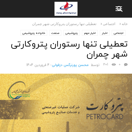
خانه
اجتماعی
تعطیلی تنها رستوران پتروکارتی شهر چمران
اجتماعی
اخبار
اخیار مهم
پتروشیمی
صنعت
خانواده پتروشیمی
تعطیلی تنها رستوران پتروکارتی
شهر چمران
شهرک بعثت
شهر چمران
201
0
توسط
محسن پورنرگس دزفولی
-
4 فروردین 1404