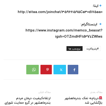
ایتا:
http://eitaa.com/joinchat/359661595Ca30d175aa0
اینستاگرام:
https://www.instagram.com/memco_beasat?
igsh=OTZmdHFtd3VzZWlws
#پتروکارت
برچسب ها
مقاله بعدی
مقاله قبلی
دریاچه نمک بندرماهشهر
ارتقاءکیفیت درمان مردم
بازگشایی شد
بندرماهشهر در گرو حمایت شورای