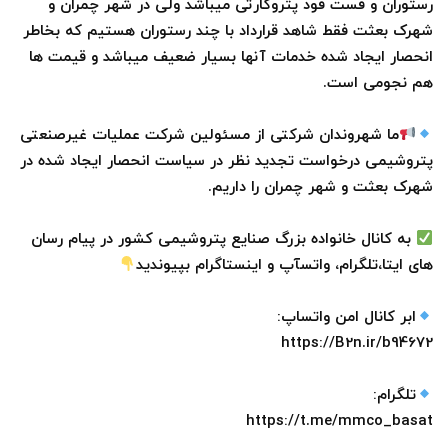
رستوران و فست فود پتروکارتی میباشد ولی در شهر چمران و
شهرک بعثت فقط شاهد قرارداد با چند رستوران هستیم که بخاطر
انحصار ایجاد شده خدمات آنها بسیار ضعیف میباشد و قیمت ها
هم نجومی است.
ما شهروندان شرکتی از مسئولین شرکت عملیات غیرصنعتی
پتروشیمی درخواست تجدید نظر در سیاست انحصار ایجاد شده در
شهرک بعثت و شهر چمران را داریم.
به کانال خانواده بزرگ صنایع پتروشیمی کشور در پیام رسان
های ایتا،تلگرام، واتسآپ و اینستاگرام بپیوندید
ابر کانال امن واتساپ:
https://B2n.ir/b94672
تلگرام:
https://t.me/mmco_basat