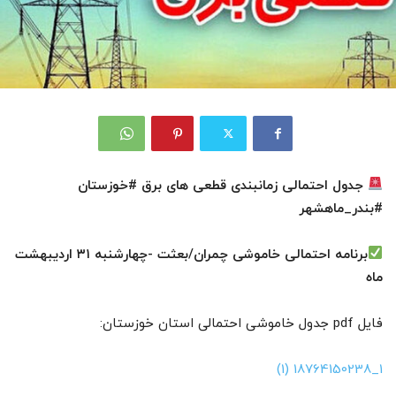
جدول احتمالی زمانبندی قطعی های برق #خوزستان
#بندر_ماهشهر
برنامه احتمالی خاموشی چمران/بعثت -چهارشنبه ۳۱ اردیبهشت
ماه
فایل pdf جدول خاموشی احتمالی استان خوزستان:
1_18764150238 (1)