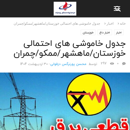
خانه
اخبار
جدول خاموشی های احتمالی خوزستان/ماهشهر/ممکو/چمران
اخبار
اخبار داغ
خوزستان
جدول خاموشی های احتمالی
خوزستان/ماهشهر/ممکو/چمران
297
0
توسط
محسن پورنرگس دزفولی
-
30 اردیبهشت 1404