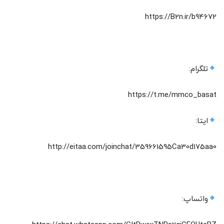
https://B2n.ir/b94672
تلگرام:
https://t.me/mmco_basat
ایتا:
http://eitaa.com/joinchat/359661595Ca30d175aa0
واتساپ: