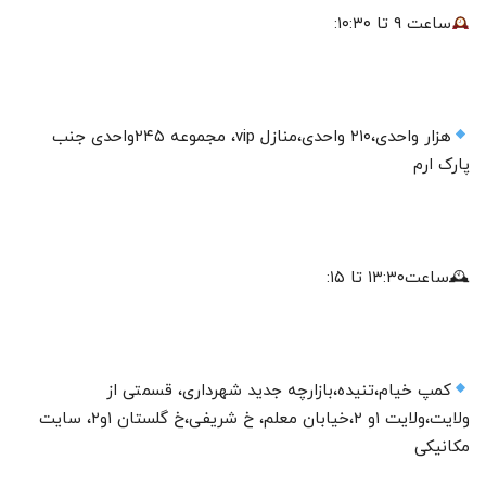
ساعت ۹ تا ۱۰:۳۰:
هزار واحدی،۲۱۰ واحدی،منازل vip، مجموعه ۲۴۵واحدی جنب
پارک ارم
🕰ساعت۱۳:۳۰ تا ۱۵:
کمپ خیام،تنیده،بازارچه جدید شهرداری، قسمتی از
ولایت،ولایت ۱و ۲،خیابان معلم، خ شریفی،خ گلستان ۱و۲، سایت
مکانیکی