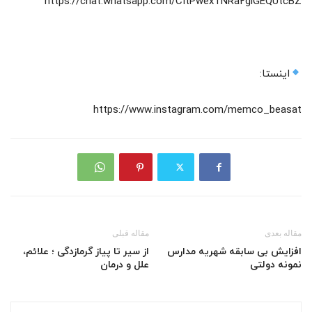
https://chat.whatsapp.com/CItPwexTNRa2giGEQUtcBZ‌
اینستا:
https://www.instagram.com/memco_beasat
مقاله بعدی
مقاله قبلی
افزایش بی سابقه شهریه مدارس
از سیر تا پیاز گرمازدگی ؛ علائم،
نمونه دولتی
علل و درمان