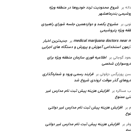
شروع محدودیت تردد خودروها در منطقه ویژه
اله
بر
وشیمی بندرماهشهر
مشروح یکصد و دوازدهمین جلسه شورای راهبردی
وبی
بر
قه ویژه پتروشیمی‌
medical marijuana doctors near 
جدیدترین اخبار
بر
آزمون استخدامی آموزش و پرورش و دستگاه های اجرایی
اطلاعیه فوری سازمان منطقه ویژه برای
ود گوجانی
بر
دروسواران شخصی
فرایند رسمی ورود و شماره‌گذاری
ن پورنرگس دزفولی
بر
رو‌های گذر موقت اروندی شروع شد
افزایش هزینه پیش ثبت نام مدارس غیر
ب عساکره
بر
تی ممنوع
افزایش هزینه پیش ثبت نام مدارس غیر دولتی
م
بر
وع
افزایش هزینه پیش ثبت نام مدارس غیر دولتی
وفر
بر
وع