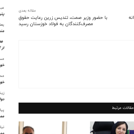
عبد
مقاله بعدی
پتر
نه
با حضور وزیر صمت، تندیس زرین رعایت حقوق
مصرف‌کنندگان به فولاد خوزستان رسید
یعق
منط
me
از 
مسع
خو
محس
خود
زین
دول
مقالات مرتبط
پیا
ممن
نیل
ممن