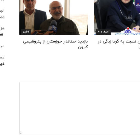
الها
ممن
هزی
اخبار داغ
اخبار
اف
 نسبت به گرما زدگی در
بازدید استاندار خوزستان از پتروشیمی
میل
کارون
محس
خوز