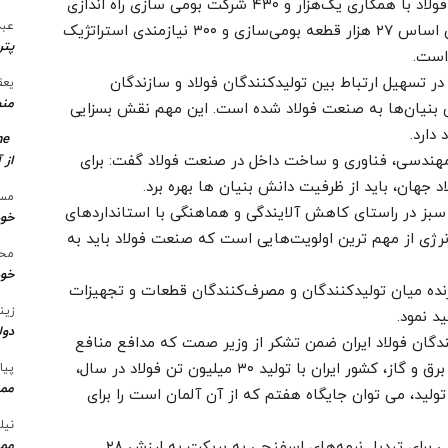
معاون وزیر صمت افزود:‌ سامانه‌ای جامع در حوزه فولاد با همکاری یک‌هزار و ۴۳۰ شرکت بومی سازی راه اندازی
عبد
شده و اطلاعات بر روی آن قرار گرفته است. بر این اساس ۲۷ هزار قطعه بومی‌سازی و ۳۰۰ نیازمندی استراتژیک
پتر
است.
 تسهیل ارتباط بین تولیدکنندگان فولاد و سازندگان
یعق
منط
ش بنیان‌ها به صنعت فولاد شده است. این مهم نقش بسزایی
دارد.
me
ش مهندسی، فناوری و ساخت داخل در صنعت فولاد گفت: برای
از 
د جهان، باید از ظرفیت دانش بنیان ها بهره برد.
مسع
 سبز در راستای کاهش آلایندگی و هماهنگی با استانداردهای
خو
نرژی از مهم ترین اولویت‌هایی است که صنعت فولاد باید به
محس
خود
زنده میان تولیدکنندگان و مصرف‌کنندگان قطعات و تجهیزات
زین
د نمود.
دول
دگان فولاد ایران ضمن تشکر از وزیر صمت که مدافع منافع
فولادسازان می‌باشد، گفت: علیرغم محدودیت‌های برق و گاز، کشور ایران با تولید ۳۰ میلیون تن فولاد در سال،
پیا
ممن
ولید، می توان جایگاه هفتم که از آن آلمان است را برای
نیل
سبحانی اظهار داشت: شرکت فولاد خوزستان طرحی برای تبدیل نرمه‌های اسفنجی به بریکت به ارزش ۲۸
ممن