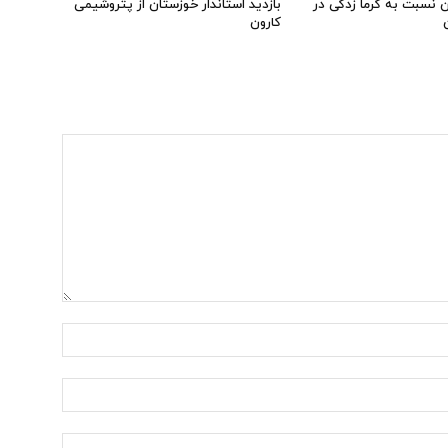
 نسبت به گرما زدگی در
بازدید استاندار خوزستان از پتروشیمی
کارون
نام:*
ایمیل:*
وب