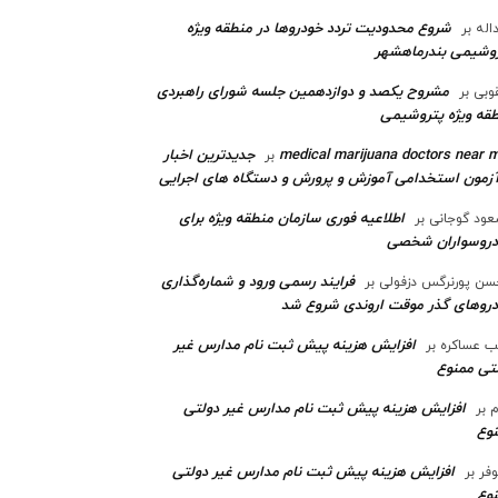
شروع محدودیت تردد خودروها در منطقه ویژه
اله
بر
وشیمی بندرماهشهر
مشروح یکصد و دوازدهمین جلسه شورای راهبردی
وبی
بر
قه ویژه پتروشیمی‌
medical marijuana doctors near 
جدیدترین اخبار
بر
آزمون استخدامی آموزش و پرورش و دستگاه های اجرایی
اطلاعیه فوری سازمان منطقه ویژه برای
ود گوجانی
بر
دروسواران شخصی
فرایند رسمی ورود و شماره‌گذاری
ن پورنرگس دزفولی
بر
رو‌های گذر موقت اروندی شروع شد
افزایش هزینه پیش ثبت نام مدارس غیر
ب عساکره
بر
تی ممنوع
افزایش هزینه پیش ثبت نام مدارس غیر دولتی
م
بر
وع
افزایش هزینه پیش ثبت نام مدارس غیر دولتی
وفر
بر
وع