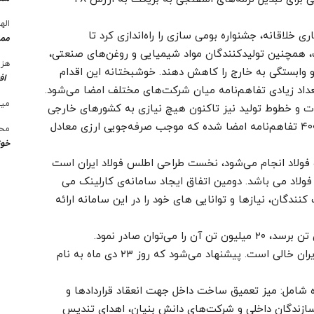
الها
ری خلاقانه، جشنواره بومی سازی را راه‌اندازی کرد تا
ممن
، همچنین تولیدکنندگان مواد شیمیایی و روغن‌های صنعتی،
هزی
 و وابستگی به خارج را کاهش دهند. خوشبختانه این اقدام
اف
عداد زیادی تفاهم‌نامه میان شرکت‌های مختلف امضا می‌شود.
میل
ات و خطوط تولید نیز تاکنون هیچ نیازی به کشورهای خارجی
احساس نشده است. در پنج جشنواره قبلی حدود ۴۰۰ تفاهم‌نامه امضا شده که موجب صرفه‌جویی ارزی معادل
محس
خوز
 فولاد انجام می‌شود، نخست طراحی اطلس فولاد ایران است
 فولاد می باشد. دومین اتفاق ایجاد سامانه‌ی کارلینک می
ندگان، نیازها و توانایی های خود را در این سامانه ارائه
وی خاطر نشان کرد: در تقویم ملی، روز ملی فولاد ایران خالی است. پیشنهاد می‌شود که روز ۲۳ دی ماه به نام
ه شامل: میز تعمیق ساخت داخل جهت انعقاد قراردادها و
 سازندگان داخلی و شرکت‌های دانش بنیان، اهدای تندیس