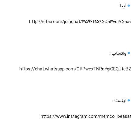
ایتا:
http://eitaa.com/joinchat/359661595Ca30d175aa0
واتساپ:
https://chat.whatsapp.com/CItPwexTNRa2giGEQUtcBZ‌
اینستا:
https://www.instagram.com/memco_beasat