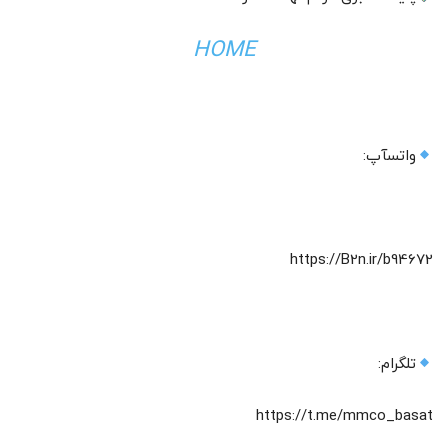
HOME
واتسآپ:
https://B2n.ir/b94672
تلگرام:
https://t.me/mmco_basat