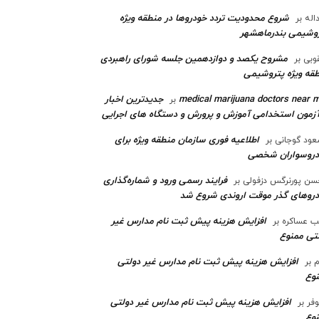
شروع محدودیت تردد خودروها در منطقه ویژه
اله
بر
وشیمی بندرماهشهر
مشروح یکصد و دوازدهمین جلسه شورای راهبردی
وبی
بر
قه ویژه پتروشیمی‌
medical marijuana doctors near 
جدیدترین اخبار
بر
آزمون استخدامی آموزش و پرورش و دستگاه های اجرایی
اطلاعیه فوری سازمان منطقه ویژه برای
ود گوجانی
بر
دروسواران شخصی
فرایند رسمی ورود و شماره‌گذاری
ن پورنرگس دزفولی
بر
رو‌های گذر موقت اروندی شروع شد
افزایش هزینه پیش ثبت نام مدارس غیر
ب عساکره
بر
تی ممنوع
افزایش هزینه پیش ثبت نام مدارس غیر دولتی
م
بر
وع
افزایش هزینه پیش ثبت نام مدارس غیر دولتی
وفر
بر
وع