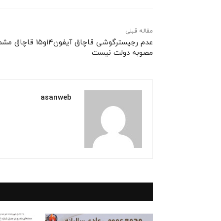
مقاله قبلی
عدم رجیسترگوشی‌ قاچاق آیفون۱۴و۱۵ قا
مصوبه دولت نیست
asanweb