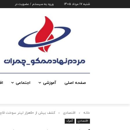
شنبه 17 مرداد 1405
ورود به سیستم / عضویت در
صفحه اصلی
آموزشی
اجتماعی
اق
خانه
اقتصادی
کشف بیش از ۵۰هزار لیتر سوخت قاچاق در گمرک باشماق
اقتصادی
گمرک