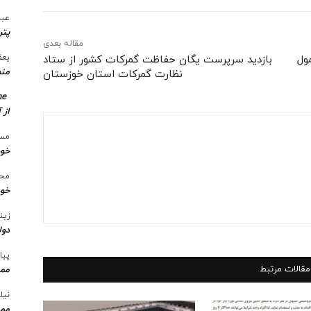
عبد
پتر
مقاله بعدی
یعق
چاق مشمول
بازدید سرپرست یگان حفاظت گمرکات کشور از ستاد
منط
نظارت گمرکات استان خوزستان
me
از 
مسع
خو
محس
خود
زین
دول
پیا
مقالات مرتبط
ممن
نیل
ممن