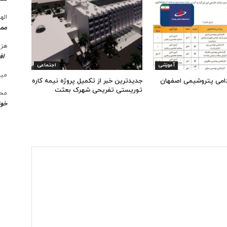
الها
ممن
هزی
اف
آموزشی
اجتماعی
میل
امی پتروشیمی اصفهان
جدیدترین خبر از تکمیل پروژه نیمه کاره
توریستی تفریحی شهرک بعثت
محس
خوز