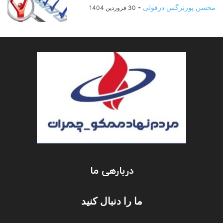
محسن پورنرگس دزفولی
-
30 فروردین 1404
دربارهی ما
ما را دنبال کنید