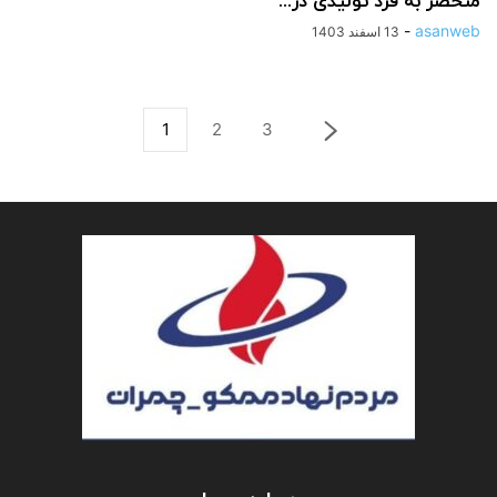
منحصر به فرد تولیدی در...
-
asanweb
13 اسفند 1403
1
2
3