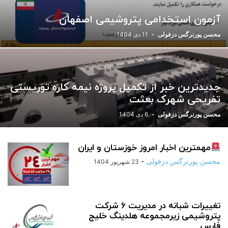
ورزشی
یادداشت
آزمون استخدامی پتروشیمی اصفهان
محسن پورنرگس دزفولی
-
11 دی 1404
جدیدترین خبر از تکمیل پروژه نیمه کاره توریستی
تفریحی شهرک بعثت
محسن پورنرگس دزفولی
-
6 دی 1404
مهمترین اخبار امروز خوزستان و ایران
محسن پورنرگس دزفولی
-
23 شهریور 1404
تغییرات شبانه در مدیریت ۶ شرکت
پتروشیمی زیرمجموعه هلدینگ خلیج
فارس