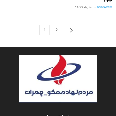
اهواز
-
asanweb
6 خرداد 1403
1
2