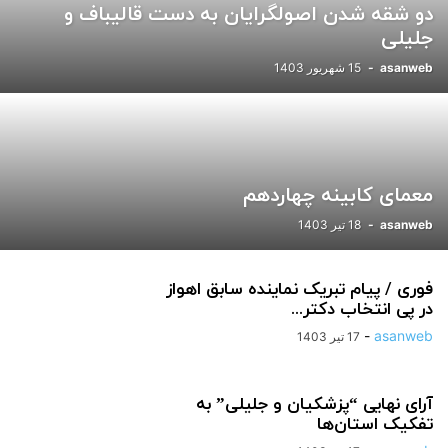
دو شقه شدن اصولگرایان به دست قالیباف و
ورزشی
یادداشت
جلیلی
asanweb
-
15 شهریور 1403
معمای کابینه چهاردهم
asanweb
-
18 تیر 1403
فوری / پیام تبریک نماینده سابق اهواز
در پی انتخاب دکتر...
-
asanweb
17 تیر 1403
آرای نهایی “پزشکیان و جلیلی” به
تفکیک استان‌ها