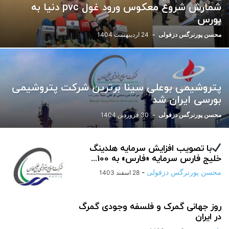
شمارش شروع معکوس ورود غول pvc دنیا به
ورزشی
یادداشت
بورس
محسن پورنرگس دزفولی
-
24 اردیبهشت 1404
پتروشیمی بوعلی سینا برترین شرکت پتروشیمی
بورسی ایران شد
محسن پورنرگس دزفولی
-
30 فروردین 1404
با تصویب افزایش سرمایه هلدینگ
خلیج فارس سرمایه «فارس» به 100...
محسن پورنرگس دزفولی
-
28 اسفند 1403
روز جهانی گمرک و فلسفه وجودی گمرگ
در ایران