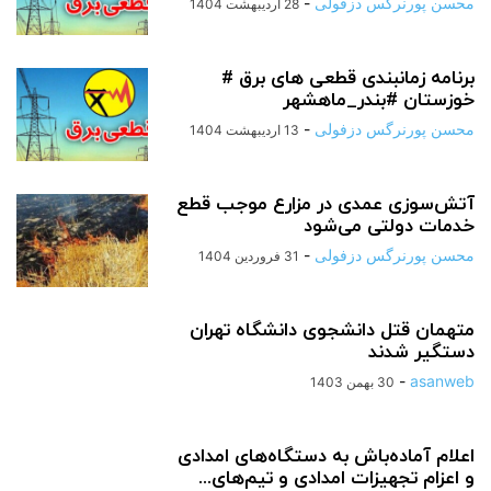
محسن پورنرگس دزفولی
-
28 اردیبهشت 1404
برنامه زمانبندی قطعی های برق #
خوزستان #بندر_ماهشهر
محسن پورنرگس دزفولی
-
13 اردیبهشت 1404
آتش‌سوزی عمدی در مزارع موجب قطع
خدمات دولتی می‌شود
محسن پورنرگس دزفولی
-
31 فروردین 1404
متهمان قتل دانشجوی دانشگاه تهران
دستگیر شدند
-
asanweb
30 بهمن 1403
اعلام آماده‌باش به دستگاه‌های امدادی
و اعزام تجهیزات امدادی و تیم‌های...