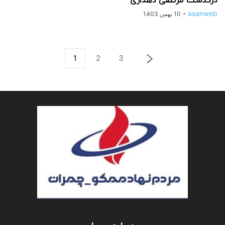
درگذشت مرتضی دهداری
-
asanweb
10 بهمن 1403
1
2
3