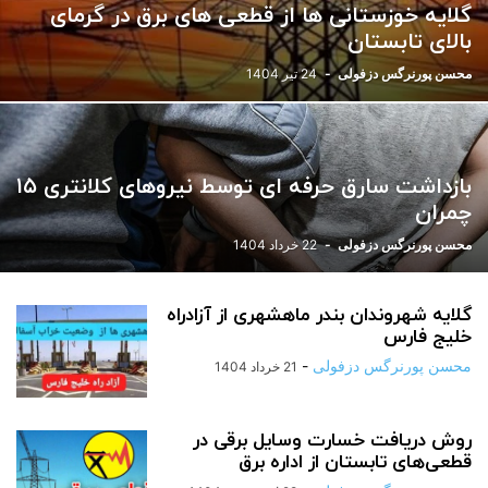
گلایه خوزستانی ها از قطعی های برق در گرمای
ورزشی
یادداشت
بالای تابستان
محسن پورنرگس دزفولی
-
24 تیر 1404
بازداشت سارق حرفه ای توسط نیروهای کلانتری ۱۵
چمران
محسن پورنرگس دزفولی
-
22 خرداد 1404
گلایه شهروندان بندر ماهشهری از آزادراه
خلیج فارس
محسن پورنرگس دزفولی
-
21 خرداد 1404
روش دریافت خسارت وسایل برقی در
قطعی‌های تابستان از اداره برق