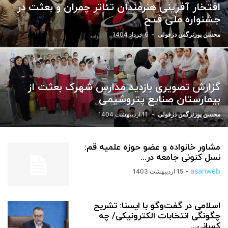
افتخار آفرینی هنرمندان تئاتر چمران و بعثت در
ورزشی
یادداشت
جشنواره ملی فتح
محسن پورنرگس دزفولی
-
6 خرداد 1404
گزارش تصویری بازدید مدارس شهرک بعثت از
بیمارستان صنایع پتروشیمی
محسن پورنرگس دزفولی
-
11 اردیبهشت 1404
مشاور خانواده و عضو حوزه علمیه قم:
نسل کنونی جامعه در...
-
asanweb
15 اردیبهشت 1403
اسلامی در گفت‌وگو با ایسنا: تشریح
چگونگی انتخابات الکترونیکی/ چه
کسانی...