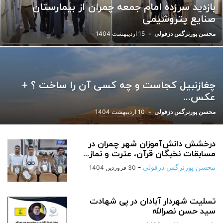
بازدید سرزده امام جمعه چمران از بیمارستان
ورزشی
یادداشت
صنایع پتروشیمی
محسن پورنرگس دزفولی
-
15 اردیبهشت 1404
چغازنبیل کجاست و چه کسی آن را ساخت ؟ +
عکس...
محسن پورنرگس دزفولی
-
10 اردیبهشت 1404
درخشش دانش‌آموزان شهر چمران در
مسابقات نخبگان قرآن، عترت و نماز...
محسن پورنرگس دزفولی
-
30 فروردین 1404
تسلیت شهردار آبادان در پی شهادت
سید حسن نصرالله