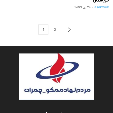
خوزستان
-
asanweb
24 دی 1403
1
2