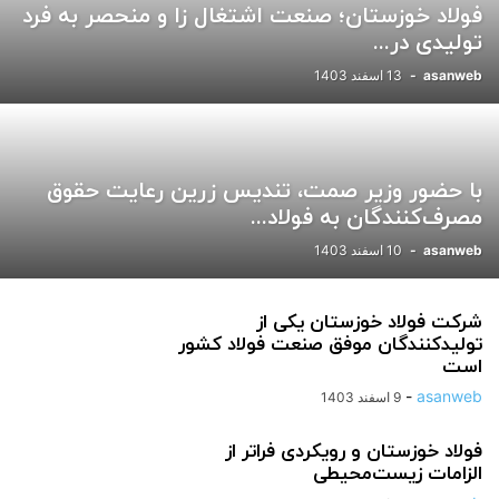
فولاد خوزستان؛ صنعت اشتغال زا و منحصر به فرد
ورزشی
یادداشت
تولیدی در...
asanweb
-
13 اسفند 1403
با حضور وزیر صمت، تندیس زرین رعایت حقوق
مصرف‌کنندگان به فولاد...
asanweb
-
10 اسفند 1403
شرکت فولاد خوزستان یکی از
تولیدکنندگان موفق صنعت فولاد کشور
است
-
asanweb
9 اسفند 1403
فولاد خوزستان و رویکردی فراتر از
الزامات زیست‌محیطی