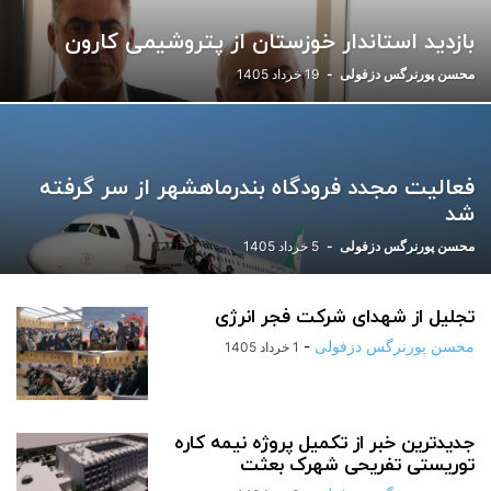
بازدید استاندار خوزستان از پتروشیمی کارون
محسن پورنرگس دزفولی
-
19 خرداد 1405
فعالیت مجدد فرودگاه بندرماهشهر از سر گرفته
شد
محسن پورنرگس دزفولی
-
5 خرداد 1405
تجلیل از شهدای شرکت فجر انرژی
محسن پورنرگس دزفولی
-
1 خرداد 1405
جدیدترین خبر از تکمیل پروژه نیمه کاره
توریستی تفریحی شهرک بعثت