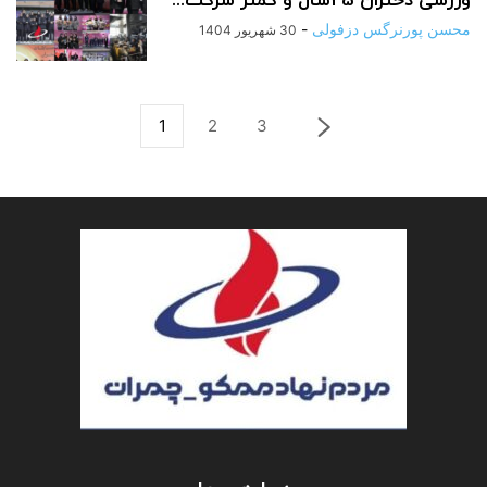
ورزشی دختران 25سال و کمتر شرکت...
محسن پورنرگس دزفولی
-
30 شهریور 1404
1
2
3