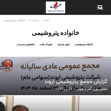
خانه
صنعت
خانواده پتروشیمی
خانواده پتروشیمی
خانواده پتروشیمی
شهر چمران
شهرک بعثت
ماهشهر و سربندر
گزارش مجمع پتروشیمی اروند
محسن پورنرگس دزفولی
-
23 تیر 1405