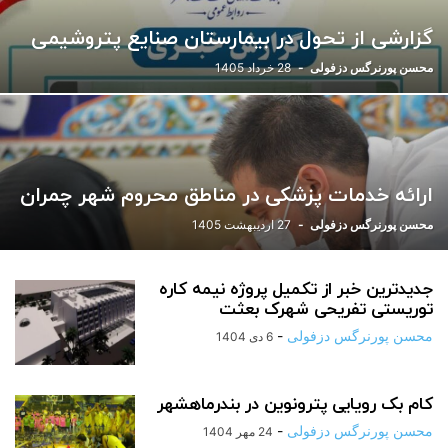
گزارشی از تحول در بیمارستان صنایع پتروشیمی
محسن پورنرگس دزفولی
-
28 خرداد 1405
ارائه خدمات پزشکی در مناطق محروم شهر چمران
محسن پورنرگس دزفولی
-
27 اردیبهشت 1405
جدیدترین خبر از تکمیل پروژه نیمه کاره
توریستی تفریحی شهرک بعثت
محسن پورنرگس دزفولی
-
6 دی 1404
کام بک رویایی پترونوین در بندرماهشهر
محسن پورنرگس دزفولی
-
24 مهر 1404