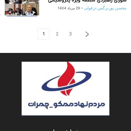
شورای راهبردی منطقه ویژه پتروشیمی‌
محسن پورنرگس دزفولی
-
29 مرداد 1404
1
2
3