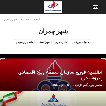
خانه
صنعت
شهر چمران
شهر چمران
خانواده پتروشیمی
شهر چمران
شهرک بعثت
ماهشهر و سربندر
اطلاعیه فوری سازمان منطقه ویژه اقتصادی
پتروشیمی
محسن پورنرگس دزفولی
-
29 خرداد 1405