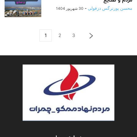
مردم و صنایع
محسن پورنرگس دزفولی
-
30 شهریور 1404
1
2
3