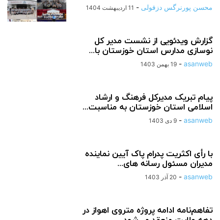
محسن پورنرگس دزفولی
-
11 اردیبهشت 1404
گزارش ویدئویی از نشست مدیر کل
نوسازی مدارس استان خوزستان با...
-
asanweb
19 بهمن 1403
پیام تبریک مدیرکل فرهنگ و ارشاد
اسلامی استان خوزستان به مناسبت...
-
asanweb
9 دی 1403
با رأی اکثریت پدرام پاک آیین نماینده
مدیران مسئول رسانه های...
-
asanweb
20 آذر 1403
تفاهم‌نامه ادامه پروژه ‌متروی‌ اهواز در