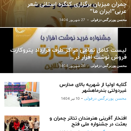
چمران میزبان برگزاری کنگره استانی شعر
ورزشی
یادداشت
عربی”‌ایران ما”
محسن پورنرگس دزفولی
-
27 شهریور 1404
لیست کامل تمامی مراکز طرف قرارداد پتروکارت
فروش نوشت افزار در...
محسن پورنرگس دزفولی
-
26 شهریور 1404
گلایه اولیا از شهریه بالای مدارس
غیردولتی بندرماهشهر
محسن پورنرگس دزفولی
-
10 تیر 1404
افتخار آفرینی هنرمندان تئاتر چمران و
بعثت در جشنواره ملی فتح