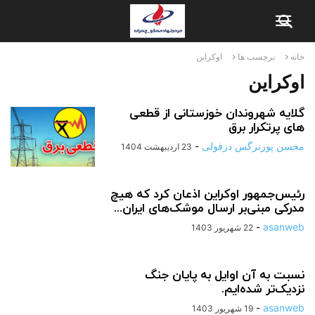
خانه
برچسب ها
اوکراین
اوکراین
گلایه شهروندان خوزستانی از قطعی
های پرتکرار برق
محسن پورنرگس دزفولی
-
23 اردیبهشت 1404
رئیس‌جمهور اوکراین اذعان کرد که هیچ
مدرکی مبنی‌بر ارسال موشک‌های ایران...
-
asanweb
22 شهریور 1403
نسبت به آن اوایل به پایان جنگ
نزدیک‌تر شده‌ایم.
-
asanweb
19 شهریور 1403