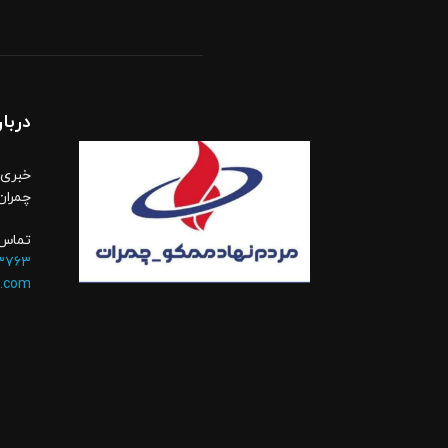
دربار
خبری،
چمران
تماس 
۳۷۶۳
.com