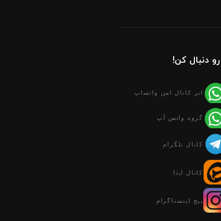
رو دنبال کن!
ابر کانال امن واتساپ
گروه واتس آپ
کانال تلگرام
کانال ایتا
پیج اینستاگرام