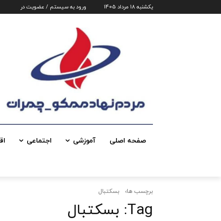
یکشنبه 18 مرداد 1405
ورود به سیستم / عضویت در
صفحه اصلی
آموزشی
اجتماعی
اق
برچسب ها
بسکتبال
Tag:
بسکتبال