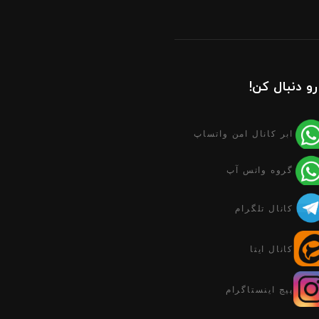
رو دنبال کن!
ابر کانال امن واتساپ
گروه واتس آپ
کانال تلگرام
کانال ایتا
پیج اینستاگرام