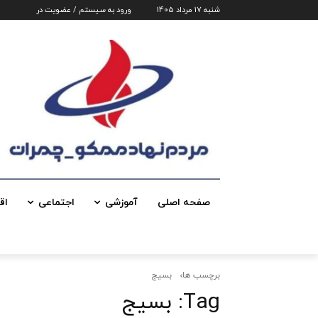
شنبه 17 مرداد 1405
ورود به سیستم / عضویت در
صفحه اصلی
آموزشی
اجتماعی
اق
برچسب ها
بسیج
Tag:
بسیج