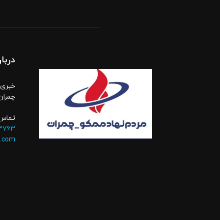
دربار
خبری،
چمران
تماس 
۳۷۶۳
.com