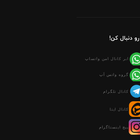
رو دنبال کن!
ابر کانال امن واتساپ
گروه واتس آپ
کانال تلگرام
کانال ایتا
پیج اینستاگرام