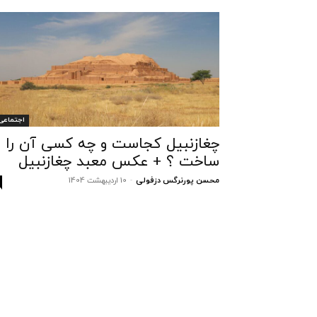
اجتماعی
چغازنبیل کجاست و چه کسی آن را
ساخت ؟ + عکس معبد چغازنبیل
محسن پورنرگس دزفولی
-
10 اردیبهشت 1404