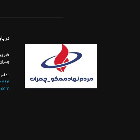
دربار
خبری،
چمران
تماس 
۳۷۶۳
.com