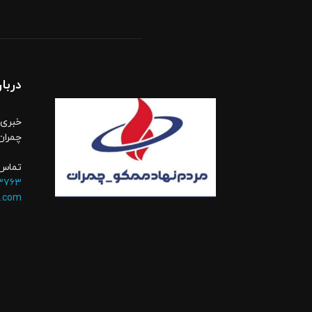
دربار
خبری،
چمران
تماس 
۳۷۶۳
.com