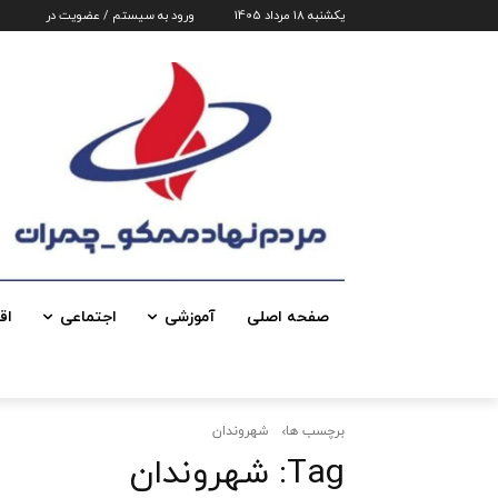
یکشنبه 18 مرداد 1405
ورود به سیستم / عضویت در
صفحه اصلی
آموزشی
اجتماعی
اق
برچسب ها
شهروندان
Tag:
شهروندان