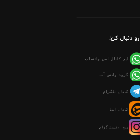
رو دنبال کن!
ابر کانال امن واتساپ
گروه واتس آپ
کانال تلگرام
کانال ایتا
پیج اینستاگرام