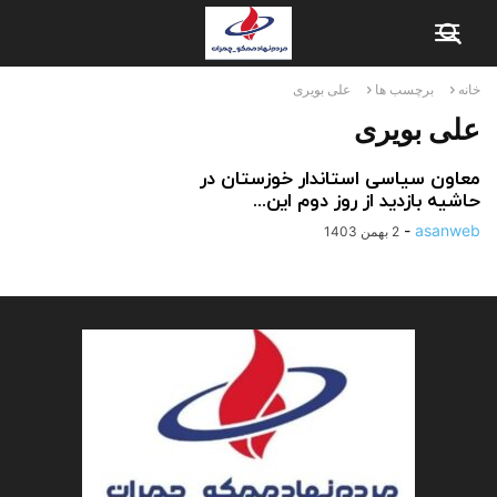
خانه
برچسب ها
علی بویری
علی بویری
معاون سیاسی استاندار خوزستان در
حاشیه بازدید از روز دوم این...
-
asanweb
2 بهمن 1403