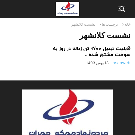
خانه
برچسب ها
نشست کلانشهر
نشست کلانشهر
قابلیت تبدیل ۹۷۰۰ تن زباله در روز به
سوخت مشتق شده...
-
asanweb
18 بهمن 1403