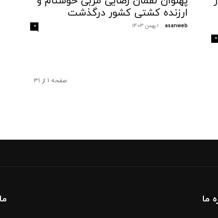
بیمار
پهلوان لقمان رضایی مربی خوشنام و
ارزنده کشتی کشور درگذشت
asanweb
-
1 بهمن 1403
0
0
صفحه 1 از 31
ه ما
ما