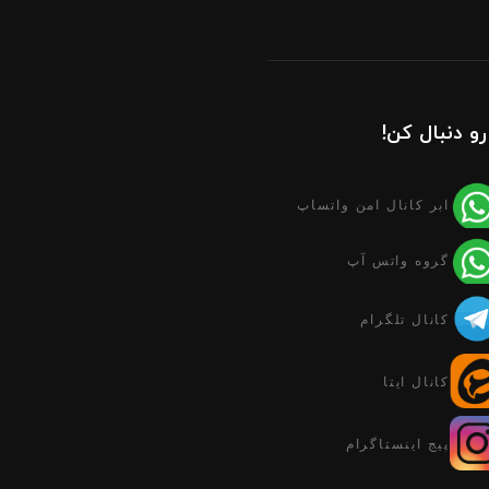
رو دنبال کن!
ابر کانال امن واتساپ
گروه واتس آپ
کانال تلگرام
کانال ایتا
پیج اینستاگرام