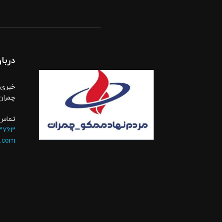
دربار
خبری،
چمران
تماس 
۳۷۶۳
.com