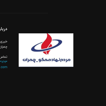
دربار
خبری،
چمران
تماس 
۳۷۶۳
.com