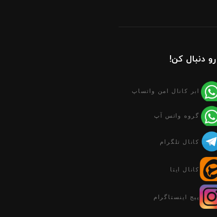
رو دنبال کن!
ابر کانال امن واتساپ
گروه واتس آپ
کانال تلگرام
کانال ایتا
پیج اینستاگرام