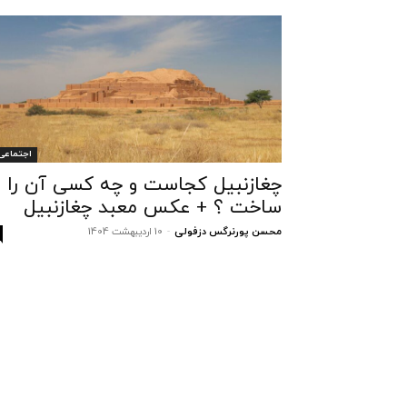
اجتماعی
چغازنبیل کجاست و چه کسی آن را
ساخت ؟ + عکس معبد چغازنبیل
محسن پورنرگس دزفولی
-
10 اردیبهشت 1404