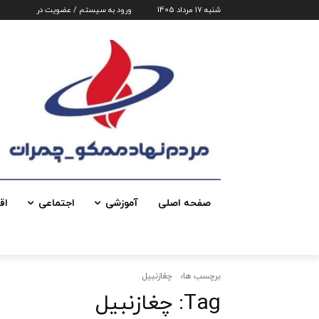
شنبه 17 مرداد 1405
ورود به سیستم / عضویت در
صفحه اصلی
آموزشی
اجتماعی
اق
برچسب ها
چغازنبیل
Tag:
چغازنبیل