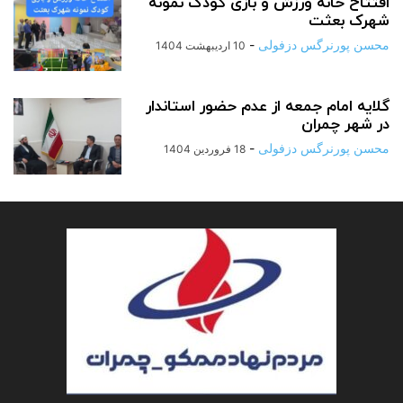
افتتاح خانه ورزش و بازی کودک نمونه
شهرک بعثت
محسن پورنرگس دزفولی
-
10 اردیبهشت 1404
گلایه امام جمعه از عدم حضور استاندار
در شهر چمران
محسن پورنرگس دزفولی
-
18 فروردین 1404