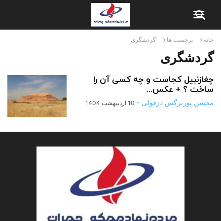
خانه
برچسب ها
گردشگری
گردشگری
چغازنبیل کجاست و چه کسی آن را
ساخت ؟ + عکس...
محسن پورنرگس دزفولی
-
10 اردیبهشت 1404