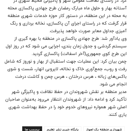
کرد: در راستای نظافت عمومی شهر و پاکیزگی محیط شهری در
آستانه بهار و حلول ماه مبارک رمضان طرح جهادی پاکسازی محله
به محله در این منطقه، در دستور کار حوزه خدمات شهری منطقه
قرار گرفت که در راستای اجرای آن پاکسازی، نخاله برداری و رنگ
آمیزی جداول معابر صورت خواهد پذیرفت.
وی یادآور شد: طرح جهادی پاکسازی در منطقه با بهره گیری از
سیستم گردشی و جدول زمان بندی، اجرایی می شود که در روز اول
این طرح کوی جمهوری(آخر اسفالت) پاکسازی گردید.
چمن بیان کرد: این عملیات جهت استقبال از بهار و نوروز که شامل
رفت‌ و روب، جمع‌آوری خاک و نخاله، لایروبی انهار، شست و شوی
باکس‌های زباله ، هرس درختان ، هرس چمن و کاشت درخت
انجام می شود.
مدیر منطقه بر نقش شهروندان در حفظ نظافت و پاکیزگی شهر
تأکید کرد و ادامه داد: از شهروندان انتظار می‌رود به‌عنوان صاحبان
اصلی شهر همواره نیروهای خدوم خود را در حفظ بهداشت شهری
یاری کنند.
شهرداری منطقه یک اهواز
پایگاه خبری نشر تعلیم
برچسب ها