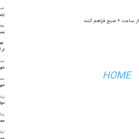
عبد
پتر
 فراهم کنند
یعق
منط
me
از 
مسع
خو
HOME
محس
خود
زین
دول
پیا
ممن
نیل
ممن