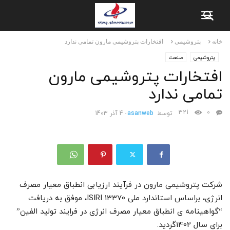
خانه
پتروشیمی
افتخارات پتروشیمی مارون تمامی ندارد
پتروشیمی
صنعت
افتخارات پتروشیمی مارون
تمامی ندارد
321
0
توسط
asanweb
-
4 آذر 1403
شرکت پتروشیمی مارون در فرآیند ارزیابی انطباق معیار مصرف
انرژی، براساس استاندارد ملی ISIRI 13370، موفق به دریافت
“گواهینامه ی انطباق معیار مصرف انرژی در فرایند تولید الفین”
برای سال 1402گردید.