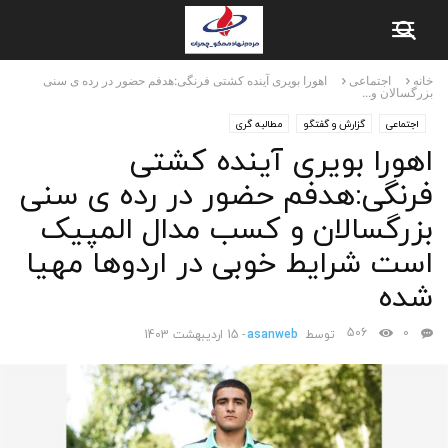
خانه
اجتماعی
اهورا بویری آینده کشتی فرنگی:هدفم حضور در رده ی سنی
بزرگسالان و...
اجتماعی
گزارش و گفتگو
مطالبه گری
اهورا بویری آینده کشتی
فرنگی:هدفم حضور در رده ی سنی
بزرگسالان و کسب مدال المپیک
است شرایط خوبی در اردوها مهیا
شده
506
0
توسط
asanweb
-
15 اردیبهشت 1403