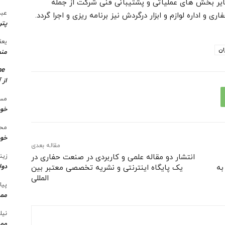
یر بخش های عملیاتی و پشتیبانی فنی شرکت از جمله
عبد
 اداره لوازم و ابزار درگردش نیز برنامه ریزی و اجرا گردد.
پتر
یعق
ان
منط
me
از 
مسع
خو
محس
خود
مقاله بعدی
انتشار دو مقاله علمی و کاربردی در صنعت حفاری در
زین
دول
م به
یک پایگاه اینترنتی و نشریه تخصصی معتبر بین
المللی
پیا
ممن
نیل
ممن