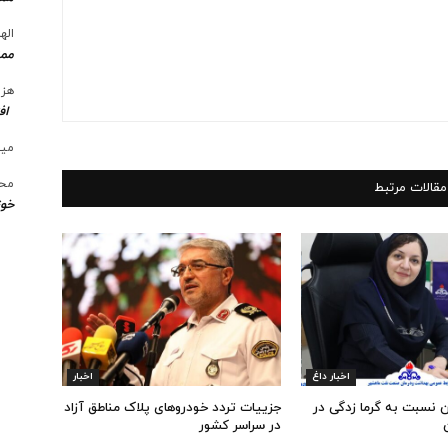
الها
ممن
هزی
اف
میل
محس
مقالات مرتبط
خوز
اخبار داغ
اخبار
 نسبت به گرما زدگی در
جزییات تردد خودروهای پلاک مناطق آزاد
در سراسر کشور