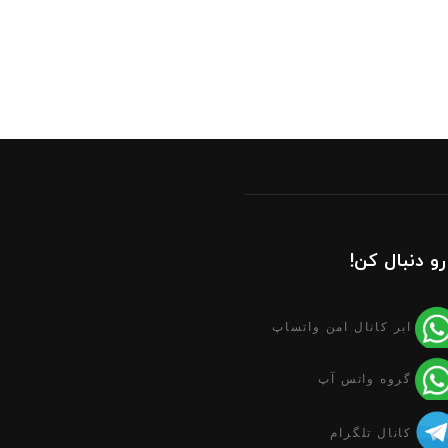
رو دنبال کن!
ابر کانال امن واتساپ
گروه واتس آپ
کانال تلگرام