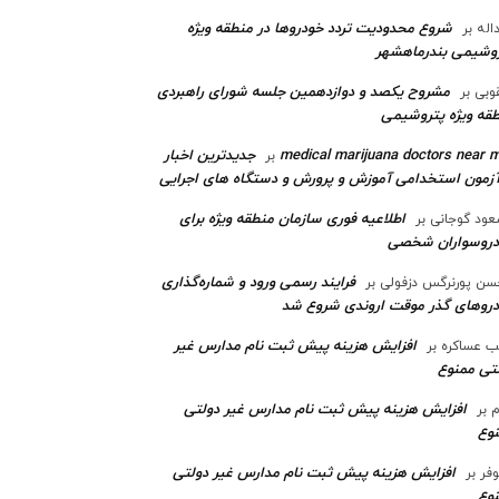
شروع محدودیت تردد خودروها در منطقه ویژه
اله
بر
وشیمی بندرماهشهر
مشروح یکصد و دوازدهمین جلسه شورای راهبردی
وبی
بر
قه ویژه پتروشیمی‌
medical marijuana doctors near 
جدیدترین اخبار
بر
آزمون استخدامی آموزش و پرورش و دستگاه های اجرایی
اطلاعیه فوری سازمان منطقه ویژه برای
ود گوجانی
بر
دروسواران شخصی
فرایند رسمی ورود و شماره‌گذاری
ن پورنرگس دزفولی
بر
رو‌های گذر موقت اروندی شروع شد
افزایش هزینه پیش ثبت نام مدارس غیر
ب عساکره
بر
تی ممنوع
افزایش هزینه پیش ثبت نام مدارس غیر دولتی
م
بر
وع
افزایش هزینه پیش ثبت نام مدارس غیر دولتی
وفر
بر
وع