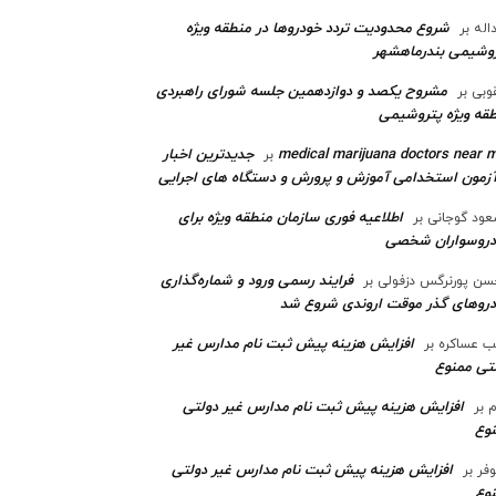
شروع محدودیت تردد خودروها در منطقه ویژه
اله
بر
وشیمی بندرماهشهر
مشروح یکصد و دوازدهمین جلسه شورای راهبردی
وبی
بر
قه ویژه پتروشیمی‌
medical marijuana doctors near 
جدیدترین اخبار
بر
آزمون استخدامی آموزش و پرورش و دستگاه های اجرایی
اطلاعیه فوری سازمان منطقه ویژه برای
ود گوجانی
بر
دروسواران شخصی
فرایند رسمی ورود و شماره‌گذاری
ن پورنرگس دزفولی
بر
رو‌های گذر موقت اروندی شروع شد
افزایش هزینه پیش ثبت نام مدارس غیر
ب عساکره
بر
تی ممنوع
افزایش هزینه پیش ثبت نام مدارس غیر دولتی
م
بر
وع
افزایش هزینه پیش ثبت نام مدارس غیر دولتی
وفر
بر
وع