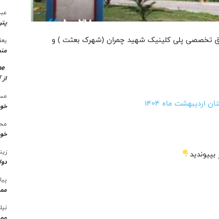
عبد
پتر
فوق تخصصی پلی کلینیک شهید چمران (شهرک بعثت ) و
یعق
منط
me
از 
مسع
 اردیبهشت ماه 1404
خو
محس
خود
زین
بپیوندید
دول
پیا
ممن
نیل
ممن