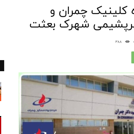
ه کلینیک چمران و
پترپشیمی شهرک بعثت
388