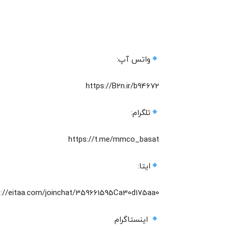
واتس آپ:
https://B2n.ir/b94672
تلگرام:
https://t.me/mmco_basat
ایتا:
p://eitaa.com/joinchat/359661595Ca30d175aa0
اینستاگرام