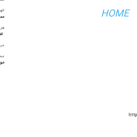
HOME
الها
ممن
هزی
اف
میل
محس
خوز
htt