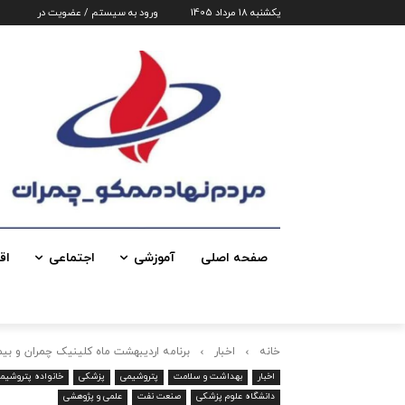
یکشنبه 18 مرداد 1405
ورود به سیستم / عضویت در
صفحه اصلی
آموزشی
اجتماعی
اق
خانه
اخبار
برنامه اردیبهشت ماه کلینیک چمران و ب
اخبار
بهداشت و سلامت
پتروشیمی
پزشکی
خانواده پتروشیم
دانشگاه علوم پزشکی
صنعت نفت
علمی و پژوهشی