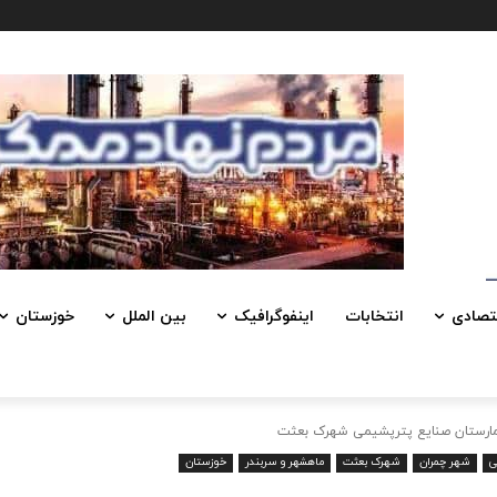
تصادی
انتخابات
اینفوگرافیک
بین الملل
خوزستان
یمارستان صنایع پترپشیمی شهرک بعثت
ی
شهر چمران
شهرک بعثت
ماهشهر و سربندر
خوزستان