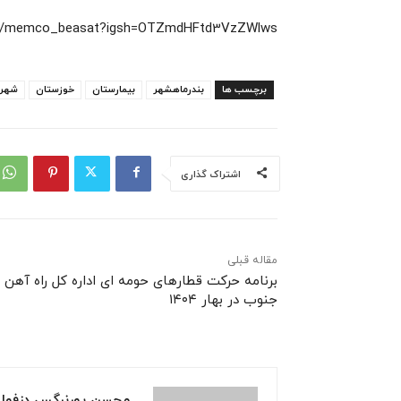
om/memco_beasat?igsh=OTZmdHFtd3VzZWlws
برچسب ها
بندرماهشهر
بیمارستان
خوزستان
شهر
اشتراک گذاری
مقاله قبلی
برنامه حرکت قطارهای حومه ای اداره کل راه آهن
جنوب در بهار ۱۴۰۴
محسن پورنرگس دزفول