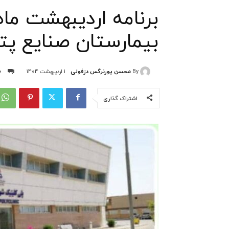
برنامه اردیبهشت ما
بیمارستان صنایع 
By
محسن پورنرگس دزفولی
1 اردیبهشت 1404
0
اشتراک گذاری