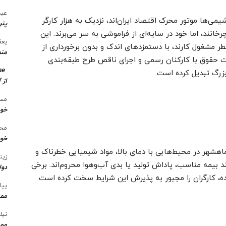
عبد
ی‌ها موتور محرک اقتصاد ایران‌اند، نزدیک به هزار کارگر
پتر
خانند، اما خود در سایه‌ای از فراموشی به سر می‌برند. این
یعق
ر مشغول کارند، با دستمزدهای اندک و بدون برخورداری از
منط
اوت حقوق با کارکنان رسمی و اجرای ناقص طرح طبقه‌بندی
me
زرگ تبدیل کرده است.
از 
مسع
خو
محس
خود
اهشهر در محیط‌هایی با دمای بالا، مواد شیمیایی خطرناک و
زین
ند بیمه مناسب، پاداش تولید یا بدی آب‌وهوا محروم‌اند. برخی
دول
ده، کارگران را مجبور به پذیرش این شرایط سخت کرده است.
پیا
ممن
نیل
ممن