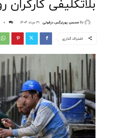
بلاتکلیفی کارگران رو
By
محسن پورنرگس دزفولی
31 مرداد 1404
0
اشتراک گذاری