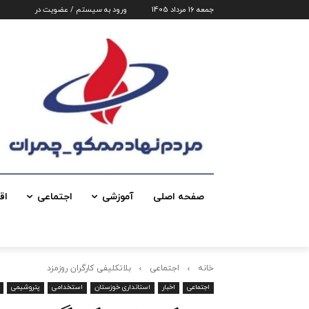
جمعه 16 مرداد 1405
ورود به سیستم / عضویت در
صفحه اصلی
آموزشی
اجتماعی
اق
خانه
اجتماعی
بلاتکلیفی کارگران روزمزد
اجتماعی
اخبار
استانداری خوزستان
استخدامی
پتروشیمی