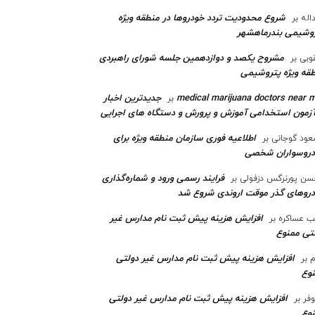
شروع محدودیت تردد خودروها در منطقه ویژه
اله
بر
وشیمی بندرماهشهر
مشروح یکصد و دوازدهمین جلسه شورای راهبردی
وبی
بر
قه ویژه پتروشیمی‌
medical marijuana doctors near 
جدیدترین اخبار
بر
آزمون استخدامی آموزش و پرورش و دستگاه های اجرایی
اطلاعیه فوری سازمان منطقه ویژه برای
ود گوجانی
بر
دروسواران شخصی
فرایند رسمی ورود و شماره‌گذاری
ن پورنرگس دزفولی
بر
رو‌های گذر موقت اروندی شروع شد
افزایش هزینه پیش ثبت نام مدارس غیر
ب عساکره
بر
تی ممنوع
افزایش هزینه پیش ثبت نام مدارس غیر دولتی
م
بر
وع
افزایش هزینه پیش ثبت نام مدارس غیر دولتی
وفر
بر
وع