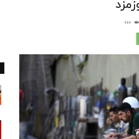
زمزد
789