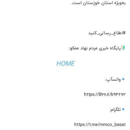
به‌ویژه استان خوزستان است.
#اطلاع_رسانی_کنید
پایگاه خبری مردم نهاد ممکو:
HOME
واتسآپ:
https://B2n.ir/b94672
تلگرام:
https://t.me/mmco_basat