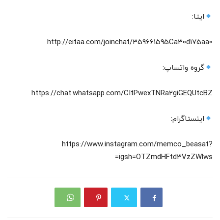
ایتا:
http://eitaa.com/joinchat/359661595Ca30d175aa0
گروه واتساپ:
https://chat.whatsapp.com/CItPwexTNRa2giGEQUtcBZ‌
اینستاگرام:
https://www.instagram.com/memco_beasat?
igsh=OTZmdHFtd3VzZWlws=