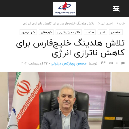
خانه
اجتماعی
تلاش هلدینگ خلیج‌فارس برای کاهش ناترازی انرژی
اجتماعی
اخبار
صنعت
خانواده پتروشیمی
خوزستان
شهر چمران
تلاش هلدینگ خلیج‌فارس برای
شهرک بعثت
صنعت نفت
ماهشهر و سربندر
کاهش ناترازی انرژی
194
0
توسط
محسن پورنرگس دزفولی
-
23 اردیبهشت 1404