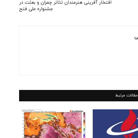
افتخار آفرینی هنرمندان تئاتر چمران و بعثت در
جشنواره ملی فتح
ی
مقالات مرتبط