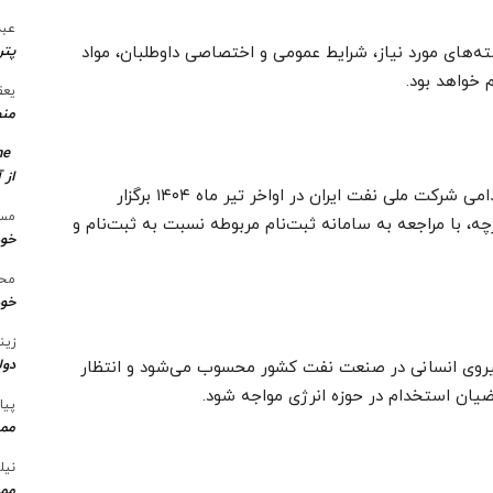
عبد
پتر
های مورد نیاز، شرایط عمومی و اختصاصی داوطلبان، مواد
 خواهد بود.
یعق
منط
me
از 
همچنین طبق اعلام رسمی، آزمون کتبی استخدامی شرکت ملی نفت ایران در اواخر تیر ماه ۱۴۰۴ برگزار
مسع
چه، با مراجعه به سامانه ثبت‌نام مربوطه نسبت به ثبت‌نام و
خو
محس
خود
زین
دول
نیروی انسانی در صنعت نفت کشور محسوب می‌شود و انتظار
اضیان استخدام در حوزه انرژی مواجه شود.
پیا
ممن
نیل
ممن