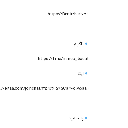
https://B2n.ir/b94672
تلگرام:
https://t.me/mmco_basat
ایتا:
p://eitaa.com/joinchat/359661595Ca30d175aa0
واتساپ: