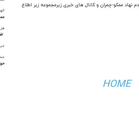
دم نهاد ممکو-چمران و کانال های خبری زیرمجموعه زیر اطلاع
الها
ممن
هزی
اف
میل
محس
خوز
HOME