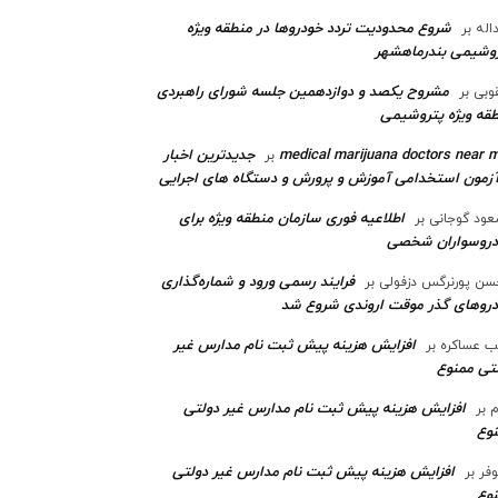
شروع محدودیت تردد خودروها در منطقه ویژه
اله
بر
وشیمی بندرماهشهر
مشروح یکصد و دوازدهمین جلسه شورای راهبردی
وبی
بر
قه ویژه پتروشیمی‌
medical marijuana doctors near 
جدیدترین اخبار
بر
آزمون استخدامی آموزش و پرورش و دستگاه های اجرایی
اطلاعیه فوری سازمان منطقه ویژه برای
ود گوجانی
بر
دروسواران شخصی
فرایند رسمی ورود و شماره‌گذاری
ن پورنرگس دزفولی
بر
رو‌های گذر موقت اروندی شروع شد
افزایش هزینه پیش ثبت نام مدارس غیر
ب عساکره
بر
تی ممنوع
افزایش هزینه پیش ثبت نام مدارس غیر دولتی
م
بر
وع
افزایش هزینه پیش ثبت نام مدارس غیر دولتی
وفر
بر
وع