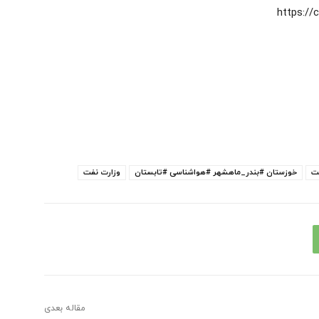
https:/
ت
خوزستان #بندر_ماهشهر #هواشناسی #تابستان
وزارت نفت
مقاله بعدی