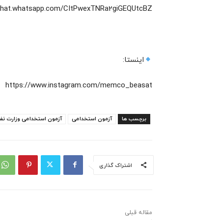
/chat.whatsapp.com/CItPwexTNRa2giGEQUtcBZ‌
اینستا:
https://www.instagram.com/memco_beasat
برچسب ها
آزمون استخدامی
آزمون استخدامی وزارت نف
اشتراک گذاری
مقاله قبلی