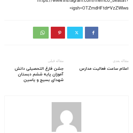
https://www.instagram.com/memco_beasat?
igsh=OTZmdHFtd3VzZWlws=
مقاله بعدی
مقاله قبلی
اعلام ساعت فعالیت مدارس
جشن فارغ‌ التحصیلی دانش
آموزان پایه ششم دبستان
شهدای بسیج و یاسین