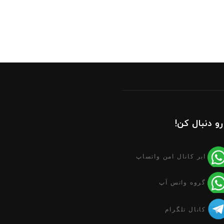
رو دنبال کن!
ابر کانال امن واتساپ
گروه واتس آپ
کانال تلگرام