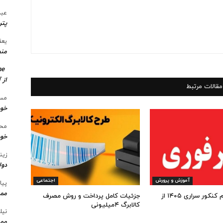
عبد
پتر
یعق
منط
me
از 
مقالات مرتبط
مسع
خو
محس
خود
زین
دول
آموزش و پرورش
اجتماعی
پیا
ممن
شروع ثبت نام کنکور سراری ۱۴۰۵ از
جزئیات کامل پرداخت و روش مصرف
کالابرگ ۴میلیونی
نیل
ممن