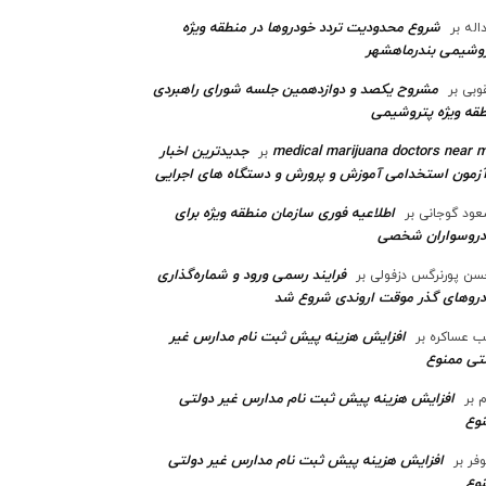
شروع محدودیت تردد خودروها در منطقه ویژه
اله
بر
وشیمی بندرماهشهر
مشروح یکصد و دوازدهمین جلسه شورای راهبردی
وبی
بر
قه ویژه پتروشیمی‌
medical marijuana doctors near 
جدیدترین اخبار
بر
آزمون استخدامی آموزش و پرورش و دستگاه های اجرایی
اطلاعیه فوری سازمان منطقه ویژه برای
ود گوجانی
بر
دروسواران شخصی
فرایند رسمی ورود و شماره‌گذاری
ن پورنرگس دزفولی
بر
رو‌های گذر موقت اروندی شروع شد
افزایش هزینه پیش ثبت نام مدارس غیر
ب عساکره
بر
تی ممنوع
افزایش هزینه پیش ثبت نام مدارس غیر دولتی
م
بر
وع
افزایش هزینه پیش ثبت نام مدارس غیر دولتی
وفر
بر
وع