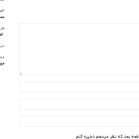
الها
ممن
هزی
اف
میل
محس
خوز
نام:*
ایمیل:*
وب
سایت:
دفعه بعد که نظر میدهم ذخیره کنم.