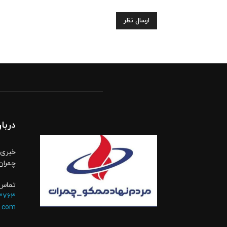
دربار
خبری،
چمران
تماس 
۳۷۶۳
.com