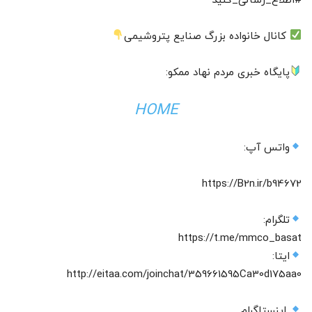
#اطلاع_رسانی_کنید
کانال خانواده بزرگ صنایع پتروشیمی
پایگاه خبری مردم نهاد ممکو:
HOME
واتس آپ:
https://B2n.ir/b94672
تلگرام:
https://t.me/mmco_basat
ایتا:
http://eitaa.com/joinchat/359661595Ca30d175aa0
اینستاگرام