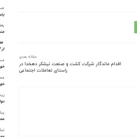
عبد
پتر
یعق
منط
me
از 
مقاله بعدی
مسع
اقدام ماندگار شرکت کشت و صنعت نیشکر دهخدا در
خو
راستای تعاملات اجتماعی
محس
خود
زین
دول
پیا
ممن
نیل
ممن