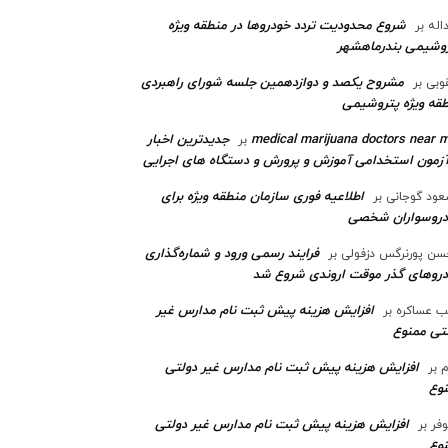
شروع محدودیت تردد خودروها در منطقه ویژه
اله
بر
وشیمی بندرماهشهر
مشروح یکصد و دوازدهمین جلسه شورای راهبردی
وبی
بر
قه ویژه پتروشیمی‌
medical marijuana doctors near 
جدیدترین اخبار
بر
آزمون استخدامی آموزش و پرورش و دستگاه های اجرایی
اطلاعیه فوری سازمان منطقه ویژه برای
ود گوجانی
بر
دروسواران شخصی
فرایند رسمی ورود و شماره‌گذاری
ن پورنرگس دزفولی
بر
رو‌های گذر موقت اروندی شروع شد
افزایش هزینه پیش ثبت نام مدارس غیر
ب عساکره
بر
تی ممنوع
افزایش هزینه پیش ثبت نام مدارس غیر دولتی
م
بر
وع
افزایش هزینه پیش ثبت نام مدارس غیر دولتی
وفر
بر
وع