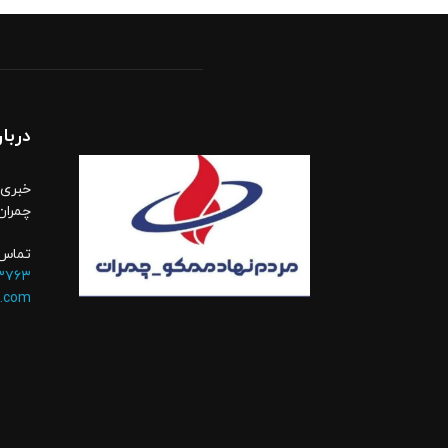
دربار
خبری،
چمران
تماس 
۳۷۶۳
.com