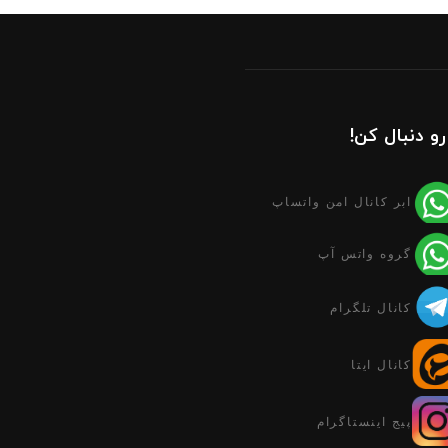
رو دنبال کن!
ابر کانال امن واتساپ
گروه واتس آپ
کانال تلگرام
کانال ایتا
پیج اینستاگرام