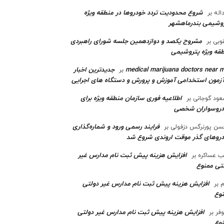
شروع محدودیت تردد خودروها در منطقه ویژه
اله
بر
وشیمی بندرماهشهر
مشروح یکصد و دوازدهمین جلسه شورای راهبردی
وبی
بر
قه ویژه پتروشیمی‌
medical marijuana doctors near 
جدیدترین اخبار
بر
آزمون استخدامی آموزش و پرورش و دستگاه های اجرایی
اطلاعیه فوری سازمان منطقه ویژه برای
ود گوجانی
بر
دروسواران شخصی
فرایند رسمی ورود و شماره‌گذاری
ن پورنرگس دزفولی
بر
رو‌های گذر موقت اروندی شروع شد
افزایش هزینه پیش ثبت نام مدارس غیر
ب عساکره
بر
تی ممنوع
افزایش هزینه پیش ثبت نام مدارس غیر دولتی
م
بر
وع
افزایش هزینه پیش ثبت نام مدارس غیر دولتی
وفر
بر
وع