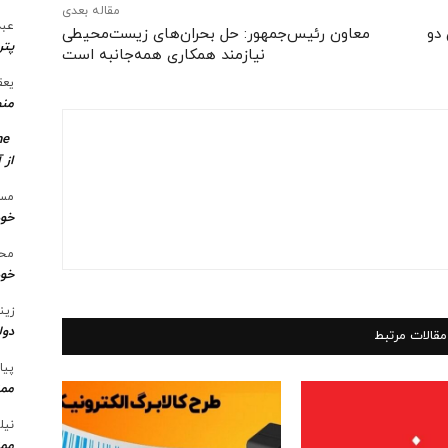
مقاله بعدی
عبد
دو
معاون رئیس‌جمهور: حل بحران‌های زیست‌محیطی
پتر
نیازمند همکاری همه‌جانبه است
یعق
منط
me
از 
مسع
خو
محس
خود
زین
دول
مقالات مرتبط
پیا
ممن
نیل
ممن