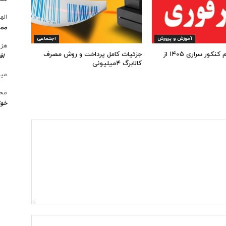
الها
ممن
آموزش و پرورش
اجتماعی
هزی
شروع ثبت نام کنکور سراری ۱۴۰۵ از
جزئیات کامل پرداخت و روش مصرف
اف
کالابرگ ۴میلیونی
میل
محس
خوز
نام:*