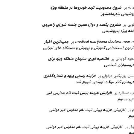
شروع محدودیت تردد خودروها در منطقه ویژه
اله
بر
وشیمی بندرماهشهر
مشروح یکصد و دوازدهمین جلسه شورای راهبردی
وبی
بر
قه ویژه پتروشیمی‌
medical marijuana doctors near 
جدیدترین اخبار
بر
آزمون استخدامی آموزش و پرورش و دستگاه های اجرایی
اطلاعیه فوری سازمان منطقه ویژه برای
ود گوجانی
بر
دروسواران شخصی
فرایند رسمی ورود و شماره‌گذاری
ن پورنرگس دزفولی
بر
رو‌های گذر موقت اروندی شروع شد
افزایش هزینه پیش ثبت نام مدارس غیر
ب عساکره
بر
تی ممنوع
افزایش هزینه پیش ثبت نام مدارس غیر دولتی
م
بر
وع
افزایش هزینه پیش ثبت نام مدارس غیر دولتی
وفر
بر
وع