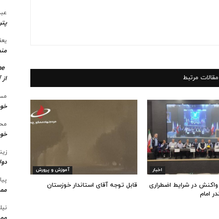
عبد
پتر
یعق
منط
me
مقالات مرتبط
از 
مسع
خو
محس
خود
زین
دول
اخبار
آموزش و پرورش
پیا
 واکنش در شرایط اضطراری
قابل توجه آقای استاندار خوزستان
ممن
ر امام
نیل
ممن