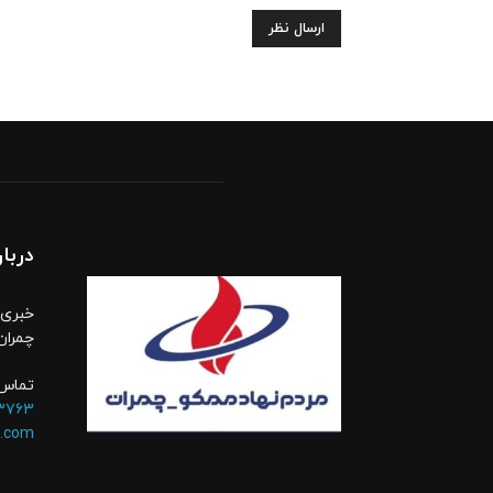
دربار
خبری،
چمران
تماس 
۳۷۶۳
.com