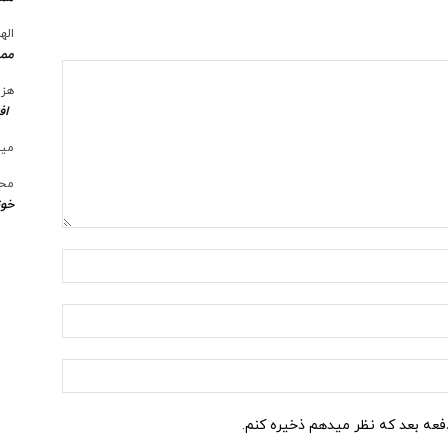
الها
ممن
هزی
اف
میل
محس
خوز
نام:*
ایمیل:*
وب
سایت:
دفعه بعد که نظر میدهم ذخیره کنم.