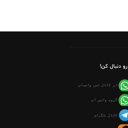
رو دنبال کن!
ابر کانال امن واتساپ
گروه واتس آپ
کانال تلگرام