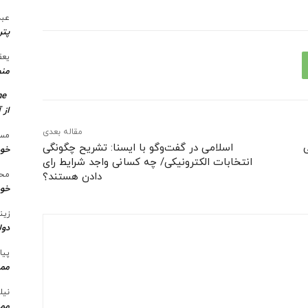
عبد
پتر
یعق
منط
me
از 
مقاله بعدی
مسع
ی
اسلامی در گفت‌وگو با ایسنا: تشریح چگونگی
خو
انتخابات الکترونیکی/ چه کسانی واجد شرایط رای
محس
دادن هستند؟
خود
زین
دول
پیا
ممن
نیل
ممن