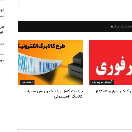
الها
ممن
مقالات مرتبط
هزی
اف
میل
محس
خوز
آموزش و پرورش
اجتماعی
شروع ثبت نام کنکور سراری ۱۴۰۵ از
جزئیات کامل پرداخت و روش مصرف
کالابرگ ۴میلیونی