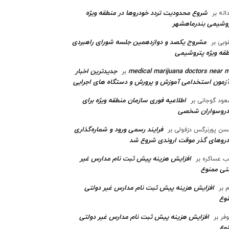
شروع محدودیت تردد خودروها در منطقه ویژه
اله
بر
وشیمی بندرماهشهر
مشروح یکصد و دوازدهمین جلسه شورای راهبردی
وبی
بر
قه ویژه پتروشیمی‌
medical marijuana doctors near 
جدیدترین اخبار
بر
آزمون استخدامی آموزش و پرورش و دستگاه های اجرایی
اطلاعیه فوری سازمان منطقه ویژه برای
ود گوجانی
بر
دروسواران شخصی
فرایند رسمی ورود و شماره‌گذاری
ن پورنرگس دزفولی
بر
رو‌های گذر موقت اروندی شروع شد
افزایش هزینه پیش ثبت نام مدارس غیر
ب عساکره
بر
تی ممنوع
افزایش هزینه پیش ثبت نام مدارس غیر دولتی
م
بر
وع
افزایش هزینه پیش ثبت نام مدارس غیر دولتی
وفر
بر
وع