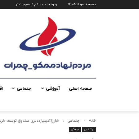
جمعه 16 مرداد 1405
ورود به سیستم / عضویت در
صفحه اصلی
آموزشی
اجتماعی
اق
خانه
اجتماعی
شارژ۱۹میلیارددلاری صندوق توسعه/تزریق۱۰۰همت به مسکن در۱۴۰۳
اجتماعی
مسکن