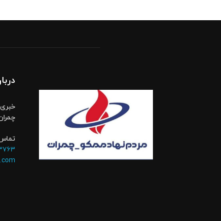
دربار
خبری،
چمران
تماس 
۳۷۶۳
.com