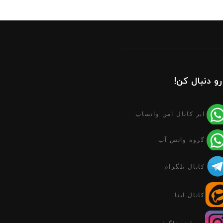
رو دنبال کن!
ابر کانال امن واتساپ
گروه واتس آپ
کانال تلگرام
کانال ایتا