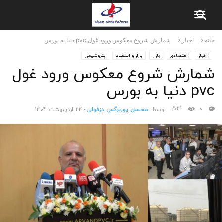
خانه
اخبار
شمارش شروع معکوس ورود غول pvc دنیا به بورس
اخبار
اقتصادی
بازار
بازار و اقتصاد
پتروشیمی
شمارش شروع معکوس ورود غول
pvc دنیا به بورس
521
0
توسط
محسن پورنرگس دزفولی
-
24 اردیبهشت 1404