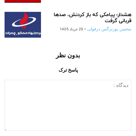
هشدار؛ پیامکی که باز کردنش، صدها
قربانی گرفت
محسن پورنرگس دزفولی
-
29 خرداد 1405
بدون نظر
پاسخ ترک