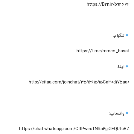
https://B2n.ir/b94672
تلگرام:
https://t.me/mmco_basat
ایتا:
http://eitaa.com/joinchat/359661595Ca30d175aa0
واتساپ:
https://chat.whatsapp.com/CItPwexTNRa2giGEQUtcBZ‌