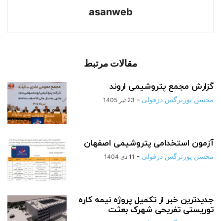
asanweb
مقالات مرتبط
گزارش مجمع پتروشیمی اروند
محسن پورنرگس دزفولی
-
23 تیر 1405
آزمون استخدامی پتروشیمی اصفهان
محسن پورنرگس دزفولی
-
11 دی 1404
جدیدترین خبر از تکمیل پروژه نیمه کاره
توریستی تفریحی شهرک بعثت