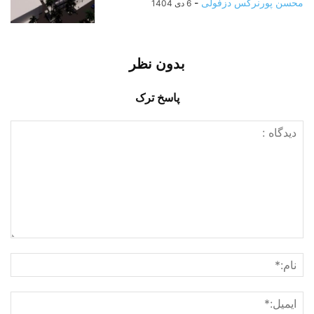
محسن پورنرگس دزفولی
-
6 دی 1404
بدون نظر
پاسخ ترک